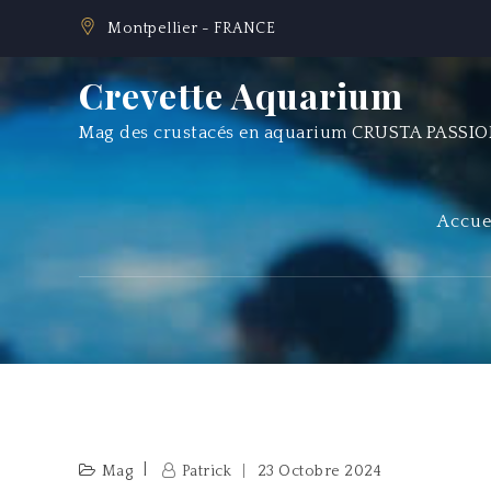
Skip
Montpellier - FRANCE
to
content
Crevette Aquarium
Mag des crustacés en aquarium CRUSTA PASSI
Accue
Mag
Patrick
23 Octobre 2024