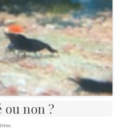
é ou non ?
tées.