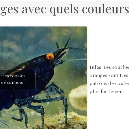
ges avec quels couleurs 
Infos:
Les souches
oranges sont très
r les cookies
r ce contenu
patrons de couleu
plus facilement.