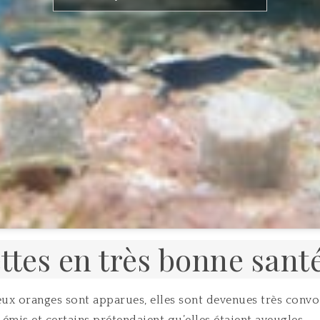
ttes en très bonne sant
x oranges sont apparues, elles sont devenues très convoi
émis et certains prétendaient qu’elles étaient aveugles.