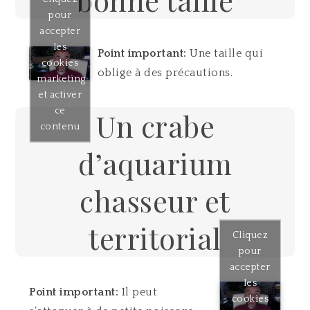
bonne taille
pour
accepter
les
Point important:
Une taille qui
cookies
oblige à des précautions.
marketing
et activer
ce
Un crabe
contenu
d’aquarium
chasseur et
territorial
Cliquez
pour
accepter
les
Point important:
Il peut
cookies