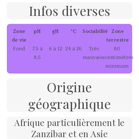
Infos diverses
Zone
pH
gH
°C
Sociabilité
Zone
de vie
terrestre
Fond
7,5 à
6 à 12
24 à 26
Très
80
8,5
mauvaise
centimètres
minimum
Origine
géographique
Afrique particulièrement le
Zanzibar et en Asie