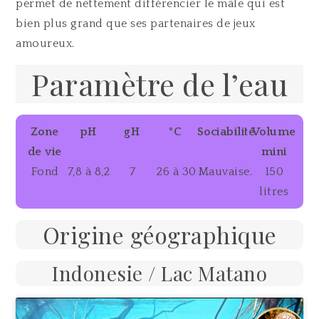
permet de nettement différencier le mâle qui est
bien plus grand que ses partenaires de jeux
amoureux.
Paramètre de l’eau
Zone
pH
gH
°C
Sociabilité
Volume
de vie
mini
Fond
7,8 à 8,2
7
26 à 30
Mauvaise.
150
litres
Origine géographique
Indonesie / Lac Matano