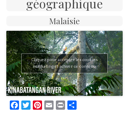
géographique
Malaisie
Cliquez pour accepter les cookies
marketing et activer ce contenu
Facebook
Twitter
Pinterest
Email
Print
Partager