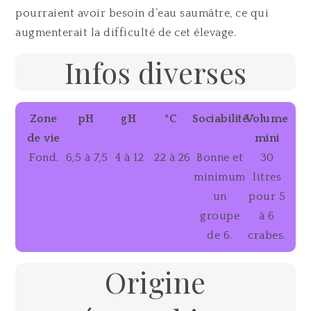
pourraient avoir besoin d’eau saumâtre, ce qui
augmenterait la difficulté de cet élevage.
Infos diverses
Zone
pH
gH
°C
Sociabilité
Volume
de vie
mini
Fond.
6,5 à 7,5
4 à 12
22 à 26
Bonne et
30
minimum
litres
un
pour 5
groupe
à 6
de 6.
crabes.
Origine