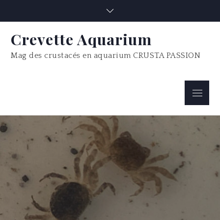
Skip
to
content
Crevette Aquarium
Mag des crustacés en aquarium CRUSTA PASSION
Menu