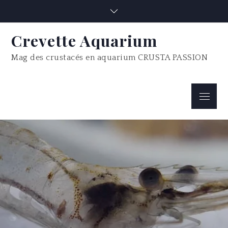
Skip
to
content
Crevette Aquarium
Mag des crustacés en aquarium CRUSTA PASSION
Menu