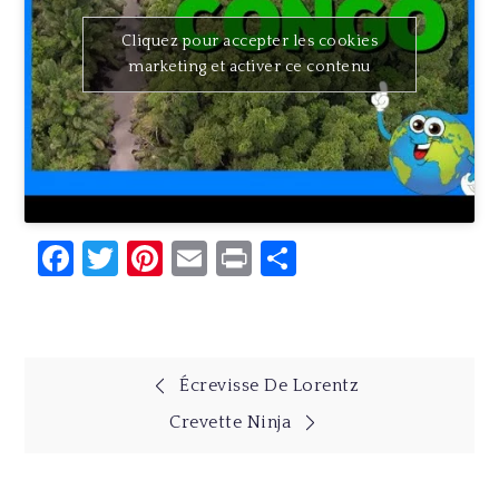
Cliquez pour accepter les cookies
marketing et activer ce contenu
Facebook
Twitter
Pinterest
Email
Print
Partager
Navigation
Écrevisse De Lorentz
Crevette Ninja
de