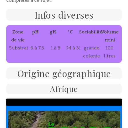
complètes à ce sujet.
Infos diverses
Zone
pH
gH
°C
Sociabilité
Volume
de vie
mini
Substrat
6 à 7,5
1 à 8
24 à 31
grande
100
colonie
litres
Origine géographique
Afrique