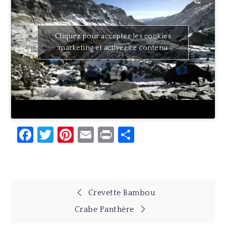
Cliquez pour accepter les cookies
marketing et activer ce contenu
Facebook
Twitter
Pinterest
Email
Print
Partager
Navigation
Crevette Bambou
Crabe Panthère
de