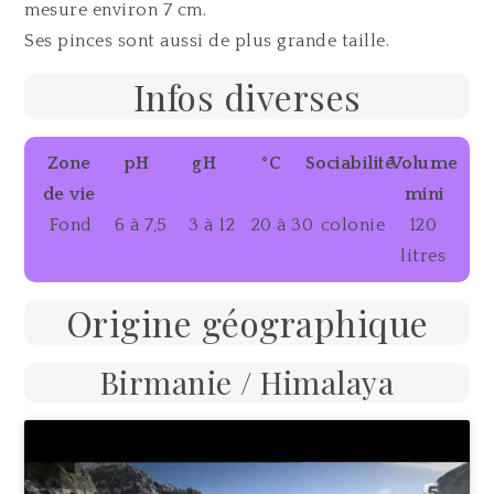
mesure environ 7 cm.
Ses pinces sont aussi de plus grande taille.
Infos diverses
Zone
pH
gH
°C
Sociabilité
Volume
de vie
mini
Fond
6 à 7,5
3 à 12
20 à 30
colonie
120
litres
Origine géographique
Birmanie / Himalaya