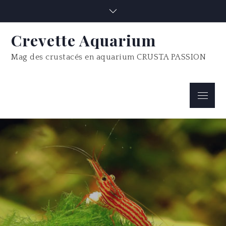
Skip
to
content
Crevette Aquarium
Mag des crustacés en aquarium CRUSTA PASSION
Menu