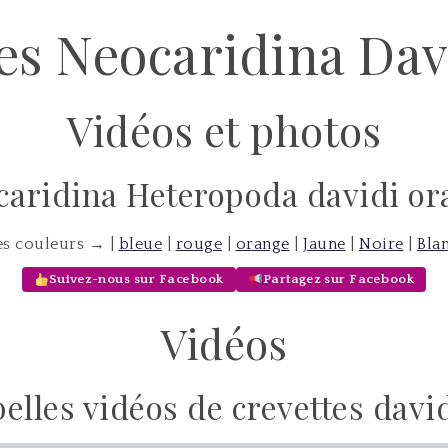
tes Neocaridina Dav
Vidéos et photos
caridina Heteropoda davidi or
es couleurs → |
bleue
|
rouge
|
orange
|
Jaune
|
Noire
|
Bla
Suivez-nous sur Facebook
Partagez sur Facebook
Vidéos
belles vidéos de crevettes davi