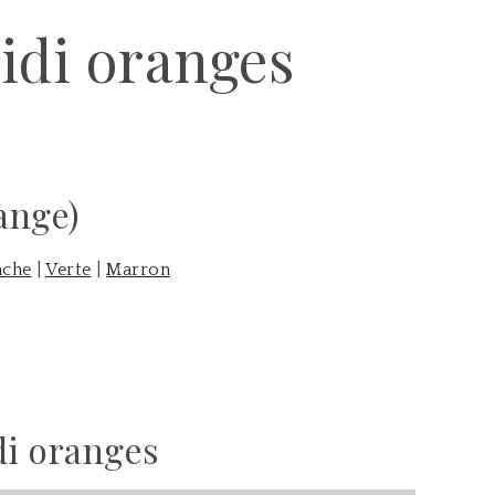
idi oranges
ange)
nche
|
Verte
|
Marron
di oranges