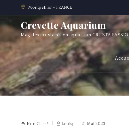
Skip
Montpellier - FRANCE
to
content
Crevette Aquarium
Mag des crustacés en aquarium CRUSTA PASSI
Accue
Non Classé
Louisp
24 Mai 2023