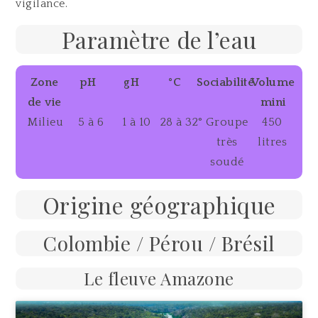
vigilance.
Paramètre de l’eau
Zone
pH
gH
°C
Sociabilité
Volume
de vie
mini
Milieu
5 à 6
1 à 10
28 à 32°
Groupe
450
très
litres
soudé
Origine géographique
Colombie / Pérou / Brésil
Le fleuve Amazone