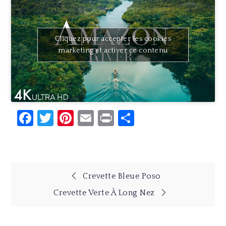
Cliquez pour accepter les cookies
marketing et activer ce contenu
Facebook
Twitter
Pinterest
Email
Print
Partager
Navigation
Crevette Bleue Poso
Crevette Verte À Long Nez
de