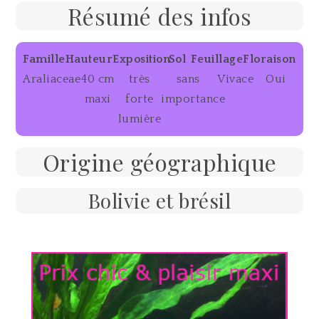
Résumé des infos
Famille
Hauteur
Exposition
Sol
Feuillage
Floraison
Araliaceae
40 cm
très
sans
Vivace
Oui
maxi
forte
importance
lumière
Origine géographique
Bolivie et brésil