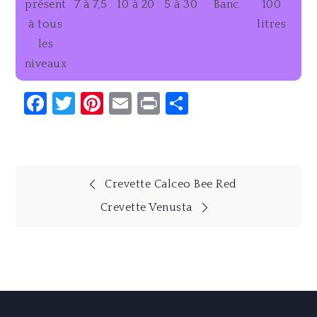
présent
7 à 7,5
10 à 20
5 à 30
Banc
100
à tous
litres
les
niveaux
Facebook
Twitter
Pinterest
Email
Print
Partager
Navigation
Crevette Calceo Bee Red
Crevette Venusta
de
l’article