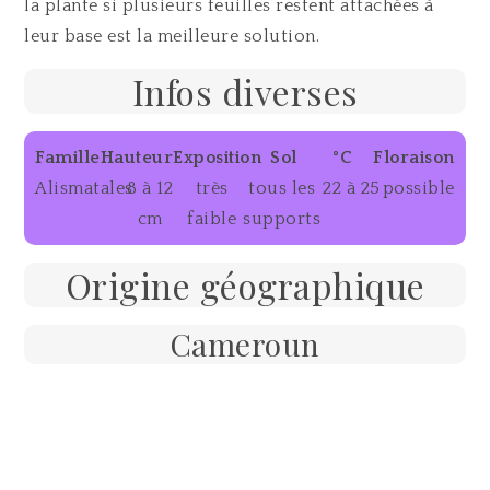
la plante si plusieurs feuilles restent attachées à
leur base est la meilleure solution.
Infos diverses
Famille
Hauteur
Exposition
Sol
°C
Floraison
Alismatales
8 à 12
très
tous les
22 à 25
possible
cm
faible
supports
Origine géographique
Cameroun