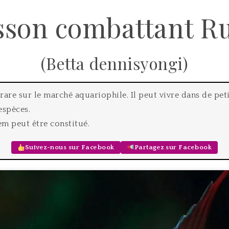
sson combattant R
(Betta dennisyongi)
 rare sur le marché aquariophile. Il peut vivre dans de pe
espèces.
em peut être constitué.
Suivez-nous sur Facebook
Partagez sur Facebook