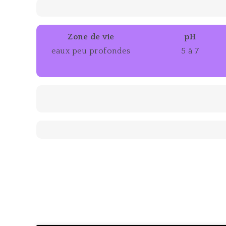
Zone de vie
pH
eaux peu profondes
5 à 7