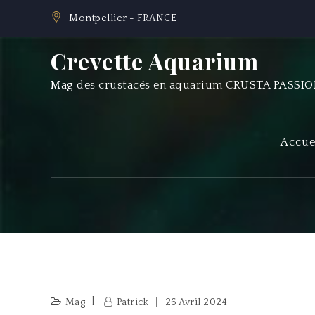
Skip
Montpellier - FRANCE
to
content
Crevette Aquarium
Mag des crustacés en aquarium CRUSTA PASSI
Accue
Mag
Patrick
26 Avril 2024