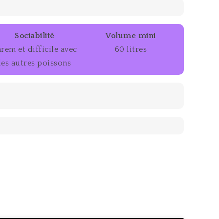
Sociabilité
Volume mini
rem et difficile avec
60 litres
les autres poissons