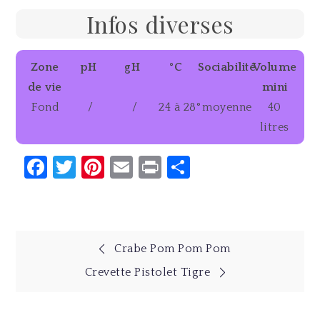
Infos diverses
Zone
pH
gH
°C
Sociabilité
Volume
de vie
mini
Fond
/
/
24 à 28°
moyenne
40
litres
Facebook
Twitter
Pinterest
Email
Print
Partager
Navigation
Crabe Pom Pom Pom
Crevette Pistolet Tigre
de