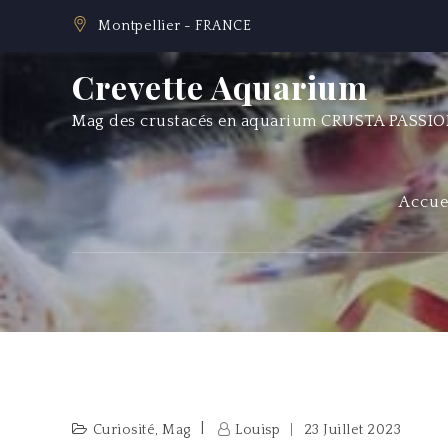
Skip
Montpellier - FRANCE
to
content
Crevette Aquarium
Mag des crustacés en aquarium CRUSTA PASSI
Accue
Curiosité
,
Mag
Louisp
23 Juillet 2023