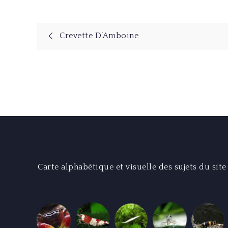
Navigation
Crevette D’Amboine
de
l’article
Carte alphabétique et visuelle des sujets du site