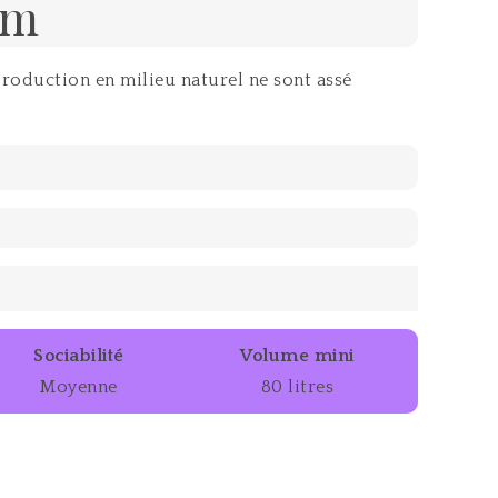
um
production en milieu naturel ne sont assé
Sociabilité
Volume mini
Moyenne
80 litres