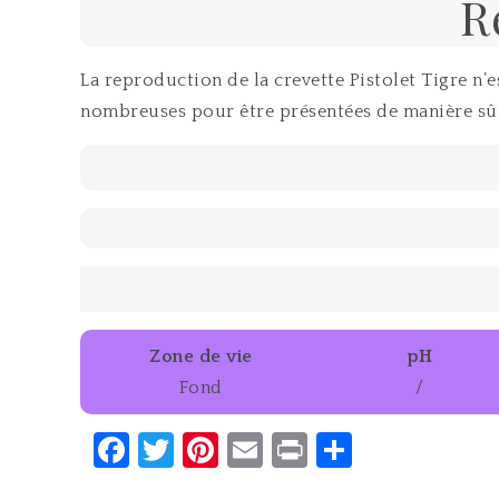
R
La reproduction de la crevette Pistolet Tigre n’
nombreuses pour être présentées de manière sû
Zone de vie
pH
Fond
/
Facebook
Twitter
Pinterest
Email
Print
Partager