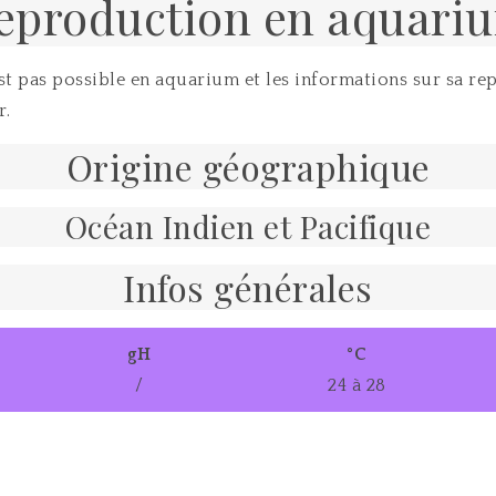
eproduction en aquari
est pas possible en aquarium et les informations sur sa re
r.
Origine géographique
Océan Indien et Pacifique
Infos générales
gH
°C
/
24 à 28