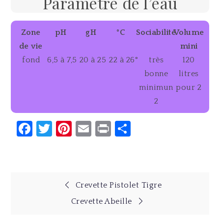
Paramètre de l’eau
Zone
pH
gH
°C
Sociabilité
Volume
de vie
mini
fond
6,5 à 7,5
20 à 25
22 à 26°
très
120
bonne
litres
minimun
pour 2
2
Facebook
Twitter
Pinterest
Email
Print
Partager
Navigation
Crevette Pistolet Tigre
Crevette Abeille
de