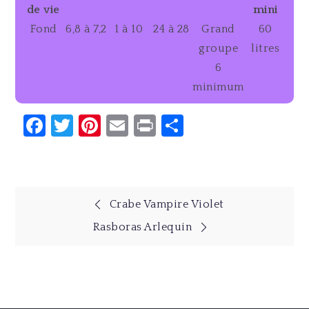
de vie
mini
Fond
6,8 à 7,2
1 à 10
24 à 28
Grand
60
groupe
litres
6
minimum
Facebook
Twitter
Pinterest
Email
Print
Partager
Navigation
Crabe Vampire Violet
Rasboras Arlequin
de
l’article