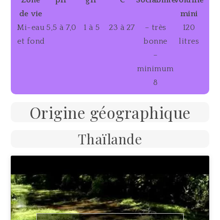
de vie
mini
Mi-eau
5,5 à 7,0
1 à 5
23 à 27
– très
120
et fond
bonne
litres
–
minimum
8
Origine géographique
Thaïlande