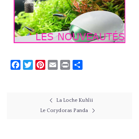
Facebook
Twitter
Pinterest
Email
Print
Partager
Navigation
La Loche Kuhlii
Le Corydoras Panda
de
l’article