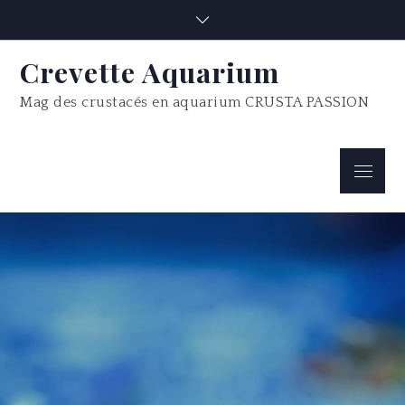
Skip
to
content
Crevette Aquarium
Mag des crustacés en aquarium CRUSTA PASSION
Menu