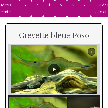
Vidéos
2
3
4
5
6
7
Vidé
écentes
ancien
Crevette bleue Poso