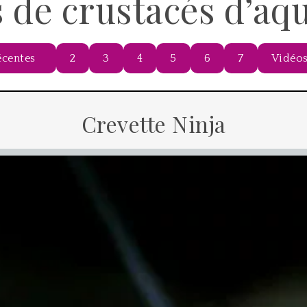
 de crustacés d’a
écentes
2
3
4
5
6
7
Vidéos
Crevette Ninja