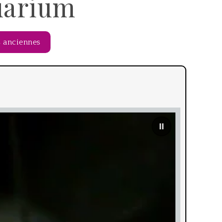
quarium
 anciennes