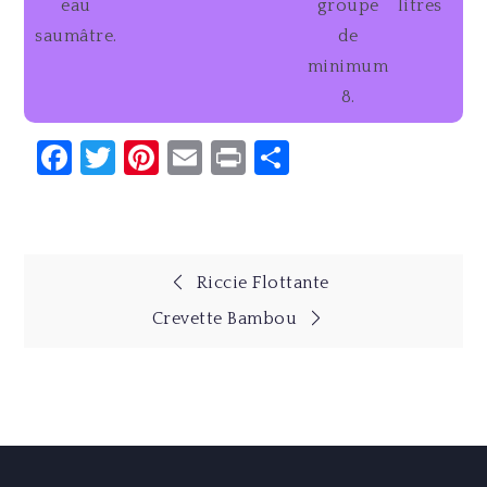
eau
groupe
litres
saumâtre.
de
minimum
8.
Facebook
Twitter
Pinterest
Email
Print
Partager
Navigation
Riccie Flottante
Crevette Bambou
de
l’article