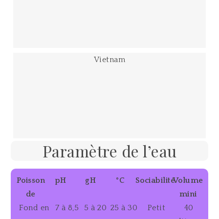
Vietnam
Paramètre de l’eau
Poisson
pH
gH
°C
Sociabilité
Volume
de
mini
Fond en
7 à 8,5
5 à 20
25 à 30
Petit
40